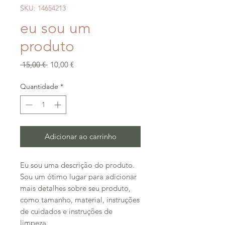
SKU: 14654213
eu sou um
produto
Preço
Preço
 15,00 € 
10,00 €
normal
promocional
Quantidade
*
Adicionar ao carrinho
Eu sou uma descrição do produto. 
Sou um ótimo lugar para adicionar 
mais detalhes sobre seu produto, 
como tamanho, material, instruções 
de cuidados e instruções de 
limpeza.