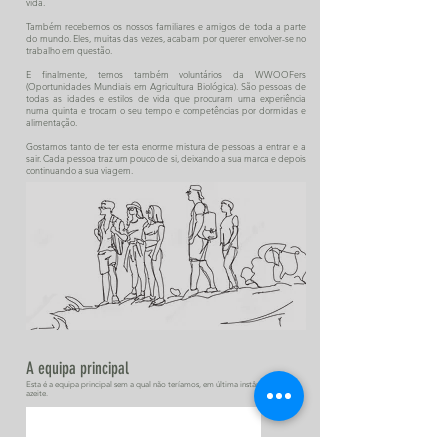
vida.
Também recebemos os nossos familiares e amigos de toda a parte
do mundo. Eles, muitas das vezes, acabam por querer envolver-se no
trabalho em questão.
E finalmente, temos também voluntários da WWOOFers
(Oportunidades Mundiais em Agricultura Biológica). São pessoas de
todas as idades e estilos de vida que procuram uma experiência
numa quinta e trocam o seu tempo e competências por dormidas e
alimentação.
Gostamos tanto de ter esta enorme mistura de pessoas a entrar e a
sair. Cada pessoa traz um pouco de si, deixando a sua marca e depois
continuando a sua viagem.
A equipa principal
Esta é a equipa principal sem a qual não teríamos, em última instância, o nosso
azeite.