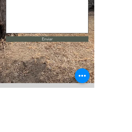
Enviar
LOCALIZA
ÇÃO
Herdade dos Alfanges
Viana do Alentejo