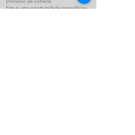
processo de colheita.
Esta é uma
oportunidade maravilhosa
de criar amizades duradouras com
pessoas do mundo todo e obter uma
sensação de realização com uma
experiência verdadeiramente única.
Descubra mais detalhes sobre nossa
experiência de colheita de vários dias
e estadia na fazenda conosco aqui:
www.herdadedosalfanges.com
ou
envie um e-mail para
info@dabaronia.com
LOCALIZA
ÇÃO
Herdade dos Alfanges
Viana do Alentejo
PORTUGAL