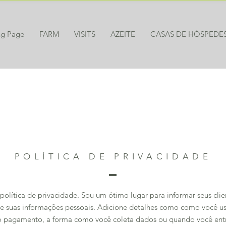
ng Page
FARM
VISITS
AZEITE
CASAS DE HÓSPEDE
POLÍTICA DE PRIVACIDADE
política de privacidade. Sou um ótimo lugar para informar seus cli
e suas informações pessoais. Adicione detalhes como como você us
ar o pagamento, a forma como você coleta dados ou quando você en