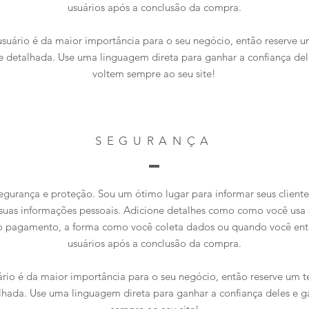
usuários após a conclusão da compra.
usuário é da maior importância para o seu negócio, então reserve 
 e detalhada. Use uma linguagem direta para ganhar a confiança dele
voltem sempre ao seu site!
SEGURANÇA
gurança e proteção. Sou um ótimo lugar para informar seus client
suas informações pessoais. Adicione detalhes como como você usa s
ar o pagamento, a forma como você coleta dados ou quando você en
usuários após a conclusão da compra.
ário é da maior importância para o seu negócio, então reserve um 
alhada. Use uma linguagem direta para ganhar a confiança deles e g