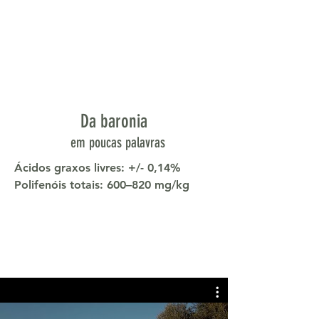
Jeroen Achtien Gault Millau 18/20 +
Estrela em ascensão do ano 2022 e
Michelin-2-Star-at-Hotel-Vitznauerhof-
Restaurant-Sens, Vitznau, Suíça
Onno Kokmeijer, chef
com 2 estrelas
Michelin,
anteriormente no Restaurante
Ciel Bleu em Amsterdã
Da baronia
em poucas palavras
Ácidos graxos livres: +/- 0,14%
Polifenóis totais: 600–820 mg/kg