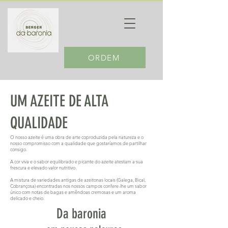
ORDEM
UM AZEITE DE ALTA
QUALIDADE
O nosso azeite é uma obra de arte coproduzida pela natureza e o
nosso compromisso com a qualidade que gostaríamos de partilhar
consigo.
A cor viva e o sabor equilibrado e picante do azeite atestam a sua
frescura e elevado valor nutritivo.
A mistura de variedades antigas de azeitonas locais (Galega, Bical,
Cobrançosa) encontradas nos nossos campos confere-lhe um sabor
único com notas de bagas e amêndoas cremosas e um aroma
delicado e cheio.
Da baronia