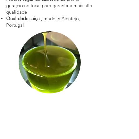
geração no local para garantir a mais alta
qualidade
Qualidade suíça
, made in Alentejo,
Portugal
da baronia
em colaboração com
Chef Onno Kokmeijer 2 estrelas Michelin
anteriormente com Restaurante Ciel Bleu
em Amsterdã