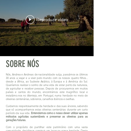
Reproduzir vídeo
SOBRE NÓS
Nós, Andrea e Andreas de nacionalidade suíça, passámos os últimos
30 anos a viajar e a viver pelo mundo com os nossos quatro filhos...
desde a África, ao Sudeste Asiático, à Europa e à América do Sul.
Queríamos realizar o sonho de uma vida de estar perto da natureza,
de agricultar e receber pessoas. Depois de procurarmos em muitos
países e cantos do mundo, encontrámos este magnífico local e
instalámo-nos no Alentejo, em Portugal, numa herdade no meio de
oliveiras centenárias, sobreiros, carvalhos ibéricos e ovelhas.
Cuidamos respeitosamente da herdade e das suas árvores, sabendo
que só acompanhamos estas oliveiras centenárias durante um curto
período da sua vida.
Entendemos como o nosso dever utilizar apenas
métodos agrícolas sustentáveis e preservar as oliveiras para as
gerações futuras.
Com o propósito de partilhar este património com uma vasta
comunidade, decidimos construir um lagar na nossa herdade. Desta