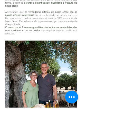
forma, podemos
garantir a autenticidade, qualidade e frescura do
nosso azeite.
Acreditamos que
as verdadeiras artesãs do nosso azeite são as
nossas oliveiras centenárias.
Na nossa herdade, as mesmas árvores
têm produzido o melhor dos azeites há mais de 1000 anos e ainda
hoje o fazem. Elas sabem melhor que nós como produzir um azeite de
alta qualidade.
O nosso papel é sermos guardiões destas árvores centenárias, das
suas azeitonas e do seu azeite
que orgulhosamente partilhamos
convosco.