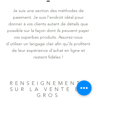
Je suis une section des méthodes de
paiement. Je suis l'endroit idéal pour
donner à vos clients autant de détails que
possible sur la façon dont ils peuvent payer
vos superbes produits. Assurez-vous
d'utiliser un langage clair afin qu'ils profitent
de leur expérience d'achat en ligne et
restent fidèles !
RENSEIGNEMENTS
SUR LA VENTE EN
GROS
Je suis une section de demandes de
renseignements en gros. Je suis un endroit
idéal pour informer les autres détaillants sur
la façon dont ils peuvent vendre vos