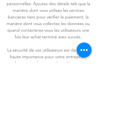
personnelles. Ajoutez des détails tels que la
manière dont vous utilisez les services
bancaires tiers pour vérifier le paiement, la
manière dont vous collectez les données ou
quand contacterez-vous les utilisateurs une
fois leur achat terminé avec succès.
La sécurité de vos utilisateurs est de la plus
haute importance pour votre entreprise,
alors prenez le temps de rédiger une
politique précise et détaillée. Utilisez un
langage simple pour gagner leur confiance
et assurez-vous qu'ils reviennent sur votre
site !
LOCALISAT
ION