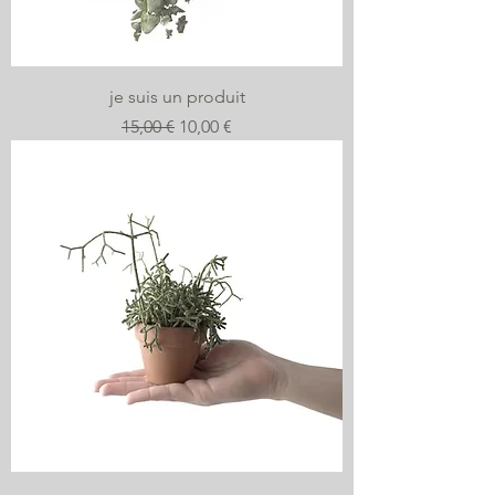
je suis un produit
Prix original
Prix promotionnel
15,00 €
10,00 €