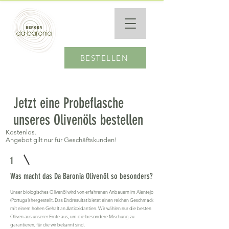
BESTELLEN
Jetzt eine Probeflasche
unseres Olivenöls bestellen
Kostenlos.
Angebot gilt nur für Geschäftskunden!
1
Was macht das Da Baronia Olivenöl so besonders?
Unser biologisches Olivenöl wird von erfahrenen Anbauern im Alentejo
(Portugal) hergestellt. Das Endresultat bietet einen reichen Geschmack
mit einem hohen Gehalt an Antioxidantien. Wir wählen nur die besten
Oliven aus unserer Ernte aus, um die besondere Mischung zu
garantieren, für die wir bekannt sind.