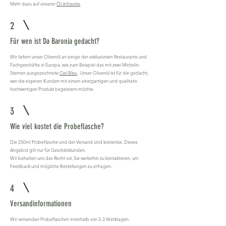
Mehr dazu auf unserer
Öl-Infoseite
.
2
Für wen ist Da Baronia gedacht?
Wir liefern unser Olivenöl an einige der exklusivsten Restaurants und
Fachgeschäfte in Europa, wie zum Beispiel das mit zwei Michelin-
Sternen ausgezeichnete
Ciel Bleu
. Unser Olivenöl ist für die gedacht,
wer die eigenen Kunden mit einem einzigartigen und qualitativ
hochwertigen Produkt begeistern möchte.
3
Wie viel kostet die Probeflasche?
Die 250ml Probeflasche und der Versand sind kostenlos. Dieses
Angebot gilt nur für Geschätskunden.
Wir behalten uns das Recht vor, Sie weiterhin zu kontaktieren, um
Feedback und mögliche Bestellungen zu erfragen.
4
Versandinformationen
Wir versenden Probeflaschen innerhalb von 2-3 Werktagen.