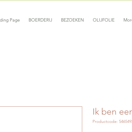
ding Page
BOERDERIJ
BEZOEKEN
OLIJFOLIE
Mor
Ik ben ee
Productcode: 546549