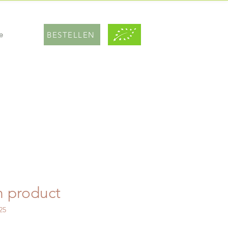
e
BESTELLEN
n product
25