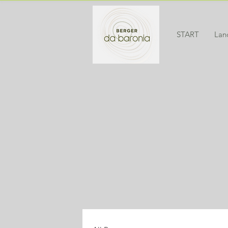
START
Lan