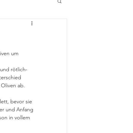
iven um 
und rötlich-
terschied 
Oliven ab.
ett, bevor sie 
er und Anfang 
on in vollem 