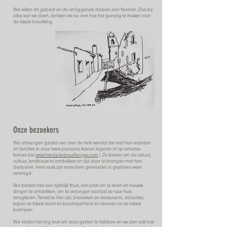
We willen dit gebied en de omliggende dorpen zien floreren. Dus bij
alles wat we doen, denken we na over hoe het gunstig te maken voor
de lokale bevolking.
Onze bezoekers
We ontvangen gasten van over de hele wereld die met hun vrienden
en families in onze twee pensions komen logeren of op retraites
komen (zie
www.herdadedosalfanges.com
). Ze komen om de natuur,
cultuur, landbouw te ontdekken en tijd door te brengen met hun
dierbaren. Heel vaak zijn meerdere generaties in gezinnen weer
verenigd.
We bieden hen een tijdelijk thuis, een plek om te leren en nieuwe
dingen te ontdekken, om te verjongen voordat ze naar huis
terugkeren. Terwijl ze hier zijn, bezoeken ze restaurants, attracties,
kopen ze lokale kunst en kunstnijverheid en steunen zo de lokale
bedrijven.
We vinden het erg leuk om onze gasten te hebben en we zien ook hoe