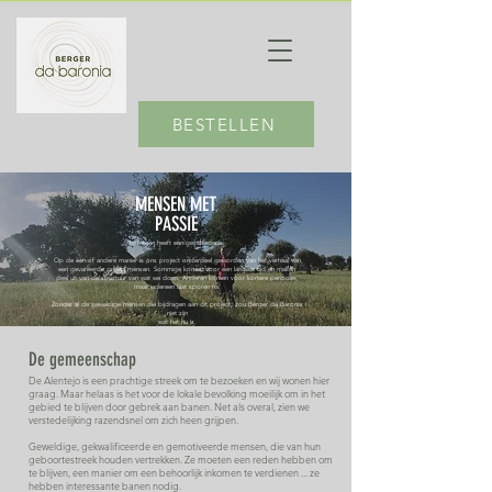
BESTELLEN
MENSEN MET
PASSIE
Iedereen heeft een geschiedenis.
Op de één of andere manier is ons project onderdeel geworden van het verhaal van
een gevarieerde groep mensen. Sommige komen voor een langere tijd en maken
deel uit van de structuur van wat we doen. Anderen komen voor kortere periodes,
maar iedereen laat sporen na.
Zonder al de geweldige mensen die bijdragen aan dit project, zou Berger da Baronia
niet zijn
wat het nu is.
De gemeenschap
De Alentejo is een prachtige streek om te bezoeken en wij wonen hier
graag. Maar helaas is het voor de lokale bevolking moeilijk om in het
gebied te blijven door gebrek aan banen. Net als overal, zien we
verstedelijking razendsnel om zich heen grijpen.
Geweldige, gekwalificeerde en gemotiveerde mensen, die van hun
geboortestreek houden vertrekken. Ze moeten een reden hebben om
te blijven, een manier om een ​​behoorlijk inkomen te verdienen ... ze
hebben interessante banen nodig.