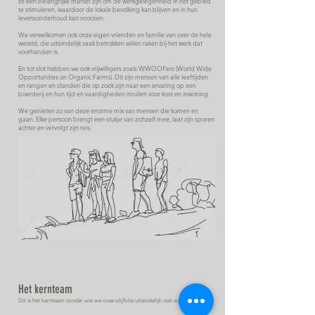
ze een belangrijke manier zijn om de werkgelegenheid in het gebied
te stimuleren, waardoor de lokale bevolking kan blijven en in hun
levensonderhoud kan voorzien.
We verwelkomen ook onze eigen vrienden en familie van over de hele
wereld, die uiteindelijk vaak betrokken willen raken bij het werk dat
voorhanden is.
En tot slot hebben we ook vrijwilligers zoals WWOOFers (World Wide
Opportunities on Organic Farms). Dit zijn mensen van alle leeftijden
en rangen en standen die op zoek zijn naar een ervaring op een
boerderij en hun tijd en vaardigheden inruilen voor kost en inwoning.
We genieten zo van deze enorme mix van mensen die komen en
gaan. Elke persoon brengt een stukje van zichzelf mee, laat zijn sporen
achter en vervolgt zijn reis.
Het kernteam
Dit is het kernteam zonder wie we onze olijfolie uiteindelijk niet zouden hebben.