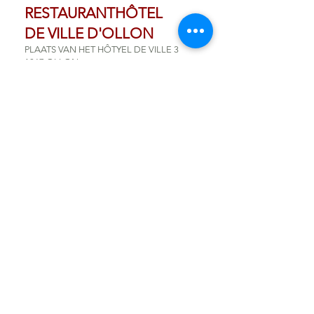
RESTAURANTHÔTEL
DE VILLE D'OLLON
PLAATS VAN HET HÔTYEL DE VILLE 3
1867 OLLON
TOUT LOKAAL
Warenslaan 8
1203 Genève
PORTUGAL
QUINTA DO QUEITZAL
Estrada das Sesmarias
7960-909
Vila de Frades
RESTAURANT "MALUCA"
Rua da
Es
pe
ra
nça 44
Lissabon
NEDERLAND
RESTAURANT INTER SCALDES