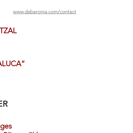
www.dabaronia.com/contact
TZAL
ALUCA“
ER
nges