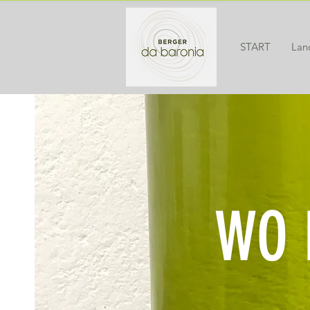
START
Lan
WO 