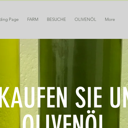
ding Page
FARM
BESUCHE
OLIVENÖL
More
KAUFEN SIE U
OLIVENÖL