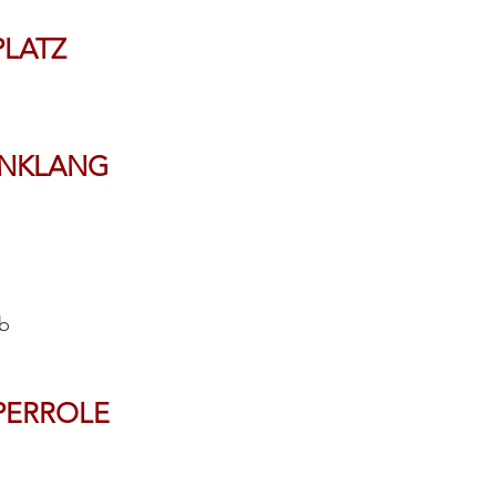
LATZ
INKLANG
 b
PERROLE