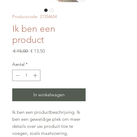
Productcode: 21354654
Ik ben een
product
Normale
Verkoopprijs
 € 15,00 
€ 13,50
prijs
Aantal
*
In winkelwagen
Ik ben een productbeschrijving. Ik 
ben een geweldige plek om meer 
details over uw product toe te 
voegen, zoals maatvoering, 